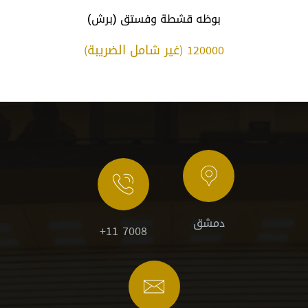
بوظه قشطة وفستق (برش)
120000 (غير شامل الضريبة)
دمشق
+11 7008