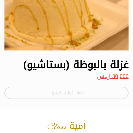
غزلة بالبوظة (بستاشيو)
30,000 ل.س
أضف لطلب الشراء
أمية Class