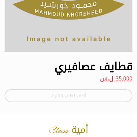
قطايف عصافيري
35,000 ل.س
أضف لطلب الشراء
أمية Class