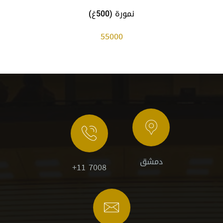
نمورة (500غ)
55000
دمشق
+11 7008