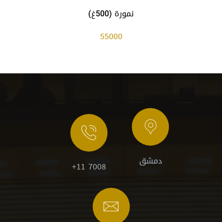
نمورة (500غ)
55000
دمشق
+11 7008