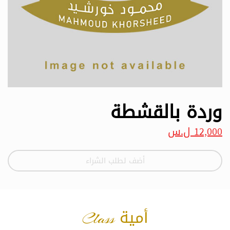
وردة بالقشطة
12,000 ل.س
أضف لطلب الشراء
أمية Class