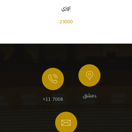
اوزي
23000
دمشق
+11 7008