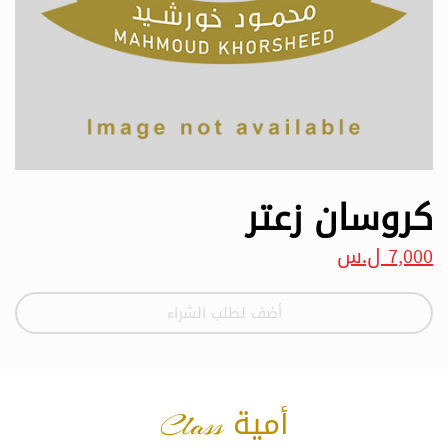
كروسان زعتر
7,000 ل.س
أضف لطلب الشراء
أمية Class