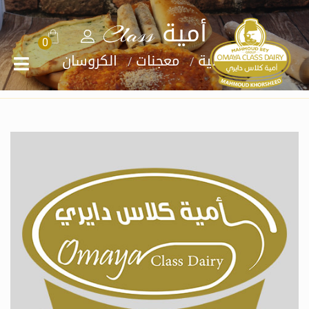
أمية Class
0
الرئيسية
معجنات
الكروسان